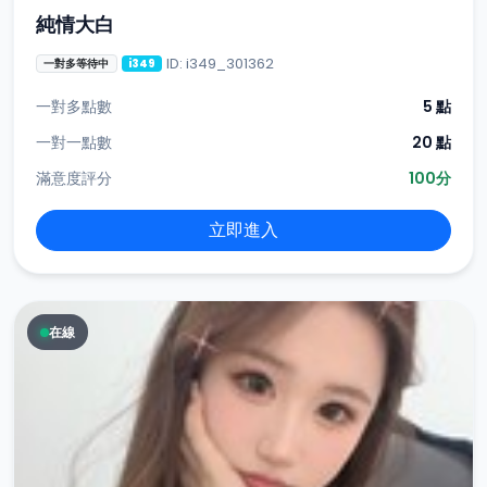
純情大白
ID: i349_301362
一對多等待中
i349
一對多點數
5 點
一對一點數
20 點
滿意度評分
100分
立即進入
在線