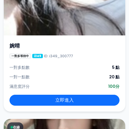
婉晴
ID: i349_300777
一對多等待中
i349
一對多點數
5 點
一對一點數
20 點
滿意度評分
100分
立即進入
在線