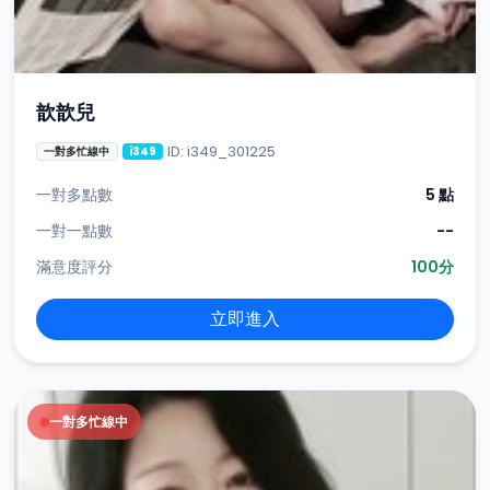
歆歆兒
ID: i349_301225
一對多忙線中
i349
一對多點數
5 點
一對一點數
--
滿意度評分
100分
立即進入
一對多忙線中