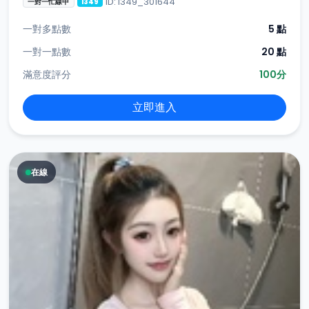
ID: i349_301644
一對一忙線中
i349
一對多點數
5 點
一對一點數
20 點
滿意度評分
100分
立即進入
在線