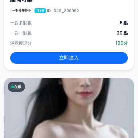
ID: i349_300992
一對多等待中
i349
一對多點數
5 點
一對一點數
20 點
滿意度評分
100分
立即進入
在線