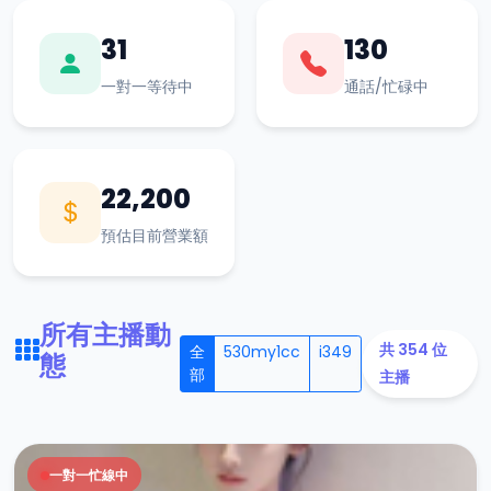
31
130
一對一等待中
通話/忙碌中
22,200
預估目前營業額
所有主播動
共 354 位
全
530my1cc
i349
態
部
主播
一對一忙線中