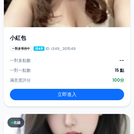
小紅包
ID: i349_301549
一對多等待中
i349
一對多點數
--
一對一點數
15 點
滿意度評分
100分
立即進入
在線