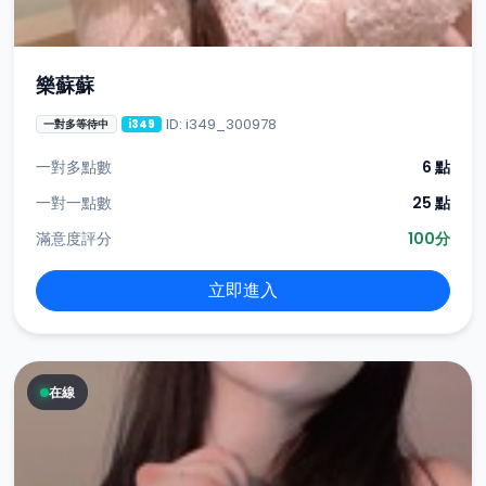
樂蘇蘇
ID: i349_300978
一對多等待中
i349
一對多點數
6 點
一對一點數
25 點
滿意度評分
100分
立即進入
在線