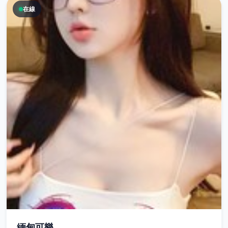
在線
緬甸可樂