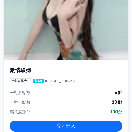
激情騷婦
ID: i349_300750
一對多等待中
i349
一對多點數
5 點
一對一點數
20 點
滿意度評分
100分
立即進入